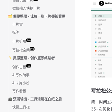
语音记录卡片
微信输入快捷卡片
🗂️ 便捷整理 - 让每一张卡片都被看见
卡片盒
标签
Pro
卡片扩展
Pro
写拉松空间
✨ 灵感整理 - 创作瓶颈终结者
Pro
创作白板
Ai写作助手
Ai卡片小松
写拉松公
写作看板
📠 沉浸输出 - 工具退隐在白纸之后
第一时间发
快捷工具栏
35+次优