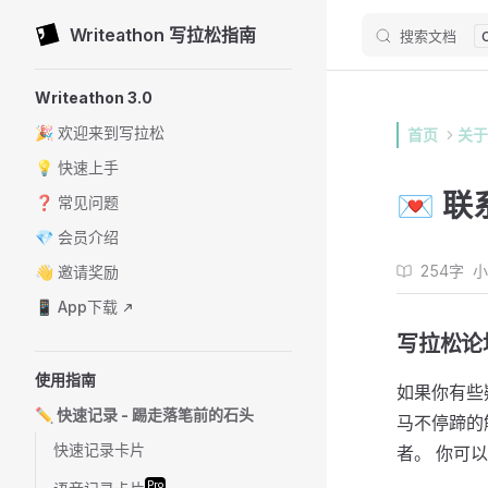
Writeathon 写拉松指南
搜索文档
Skip to content
Sidebar Navigation
Writeathon 3.0
🎉 欢迎来到写拉松
首页
关于
💡 快速上手
💌 
❓ 常见问题
💎 会员介绍
254字
小
👋 邀请奖励
📱 App下载
写拉松论
使用指南
如果你有些
✏️ 快速记录 - 踢走落笔前的石头
马不停蹄的
快速记录卡片
者。 你可
Pro