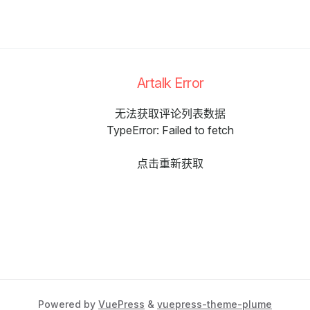
Artalk Error
无法获取评论列表数据
TypeError: Failed to fetch
点击重新获取
Powered by
VuePress
&
vuepress-theme-plume