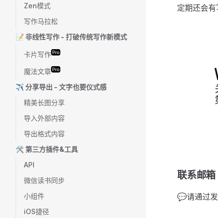
Zen模式
定期还会有
写作马拉松
📝 非线性写作 - 打破传统写作新模式
Pro
卡片写作
Pro
魔法文章
✈️ 分享导出 - 文字也要仪式感
精美长图分享
导入外部内容
导出格式内容
🛠 第三方插件&工具
API
联系邮箱
微信读书同步
💬请通过
小组件
iOS捷径